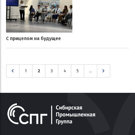
С прицелом на будущее
1
2
3
4
5
...