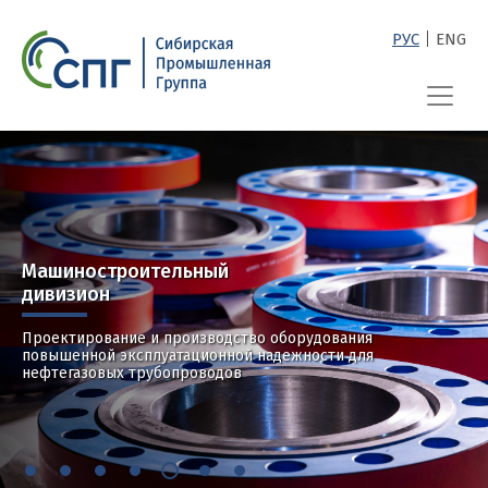
|
РУС
ENG
СПГ
Машиностроительный
дивизион
Проектирование и производство оборудования
повышенной эксплуатационной надежности для
нефтегазовых трубопроводов
1
2
3
4
5
6
7