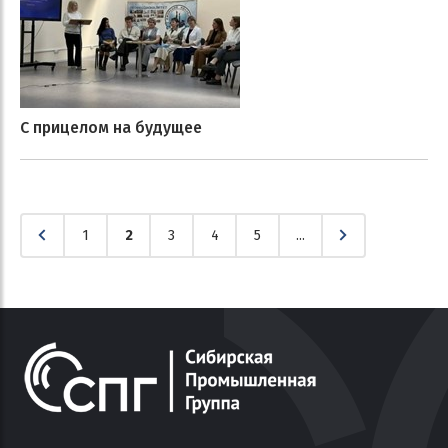
С прицелом на будущее
1
2
3
4
5
...