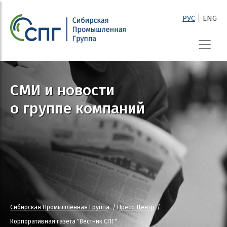
|
РУС
ENG
СПГ
СМИ и новости
о группе компаний
Сибирская Промышленная Группа
Пресс-Центр
Корпоративная газета "Вестник СПГ"