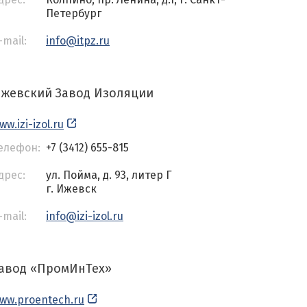
Петербург
-mail:
info@itpz.ru
жевский Завод Изоляции
ww.izi-izol.ru
елефон:
+7 (3412) 655-815
дрес:
ул. Пойма, д. 93, литер Г
г. Ижевск
-mail:
info@izi-izol.ru
авод «ПромИнТех»
ww.proentech.ru