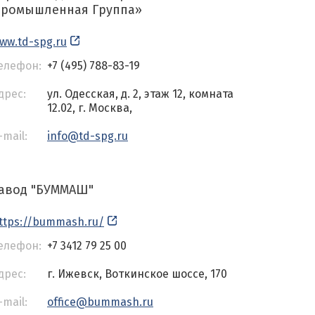
ромышленная Группа»
ww.td-spg.ru
елефон:
+7 (495) 788-83-19
дрес:
ул. Одесская, д. 2, этаж 12, комната
12.02, г. Москва,
-mail:
info@td-spg.ru
авод "БУММАШ"
ttps://bummash.ru/
елефон:
+7 3412 79 25 00
дрес:
г. Ижевск, Воткинское шоссе, 170
-mail:
office@bummash.ru