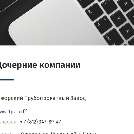
Дочерние компании
жорский Трубопрокатный Завод
ww.itpz.ru
елефон:
+ 7 (812) 347-89-47
дрес:
Колпино, пр. Ленина, д.1, г. Санкт-