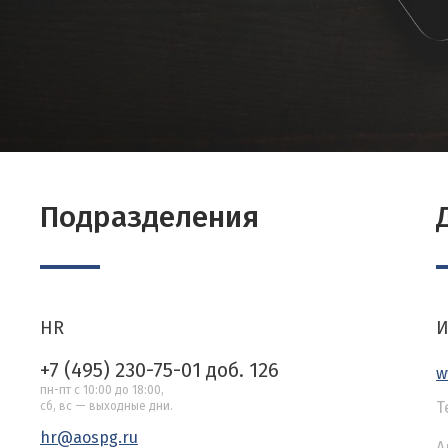
Подразделения
HR
И
+7 (495) 230-75-01 доб. 126
w
пн-пт с 10:00 до 18:00,
Т
сб, вс — выходные дни.
hr@aospg.ru
А