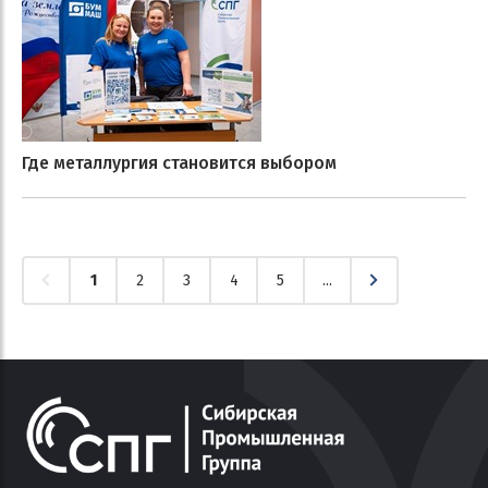
Где металлургия становится выбором
1
2
3
4
5
...